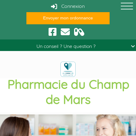
Connexion
Envoyer mon ordonnance
Conseils santé
Un conseil ? Une question ?
Pharmacie du Champ
de Mars