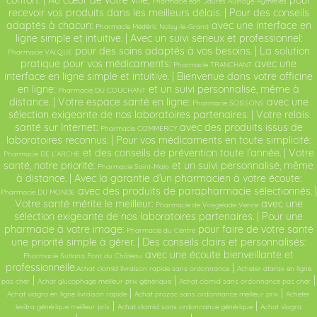
confort. | Au cœur de votre ville,
pour
Pharmacie ean Jaurès Aulnoye-Aymeries
recevoir vos produits dans les meilleurs délais. | Pour des conseils
adaptés à chacun:
avec une interface en
Pharmacie Médéric Noisy-le-Grand
ligne simple et intuitive. | Avec un suivi sérieux et professionnel:
pour des soins adaptés à vos besoins. | La solution
Pharmacie VALQUE
pratique pour vos médicaments:
avec une
Pharmacie TRANCHANT
interface en ligne simple et intuitive. | Bienvenue dans votre officine
en ligne:
et un suivi personnalisé, même à
Pharmacie DU COUCHANT
distance. | Votre espace santé en ligne:
avec une
Pharmacie SOISSONS
sélection exigeante de nos laboratoires partenaires. | Votre relais
santé sur Internet:
avec des produits issus de
Pharmacie COMMERCY
laboratoires reconnus. | Pour vos médicaments en toute simplicité:
et des conseils de prévention toute l’année. | Votre
Pharmacie DE L’ARCHE
santé, notre priorité:
et un suivi personnalisé, même
Pharmacie Saint-Malo
à distance. | Avec la garantie d’un pharmacien à votre écoute:
avec des produits de parapharmacie sélectionnés. |
Pharmacie DU MONDE
Votre santé mérite le meilleur:
avec une
Pharmacie de Vosgelade Vence
sélection exigeante de nos laboratoires partenaires. | Pour une
pharmacie à votre image:
pour faire de votre santé
Pharmacie du Centre
une priorité simple à gérer. | Des conseils clairs et personnalisés:
avec une écoute bienveillante et
Pharmacie Sultana Pont du Château
professionnelle.
|
Achat clomid livraison rapide sans ordonnance
Acheter atarax en ligne
|
|
|
pas cher
Achat glucophage meilleur prix générique
Achat clomid sans ordonnance pas cher
|
|
Achat viagra en ligne livraison rapide
Achat prozac sans ordonnance meilleur prix
Acheter
|
|
levitra générique meilleur prix
Achat clomid sans ordonnance générique
Achat viagra