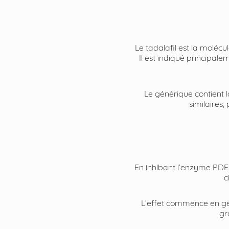
Le tadalafil est la molécul
Il est indiqué principale
Le générique contient 
similaires
En inhibant l’enzyme PDE5,
c
L’effet commence en gén
gr