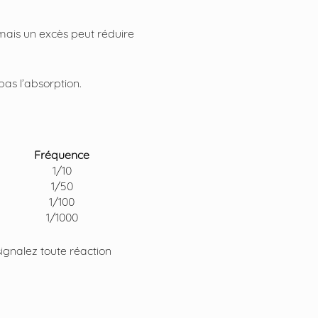
 mais un excès peut réduire
pas l’absorption.
Fréquence
1/10
1/50
1/100
1/1000
 signalez toute réaction