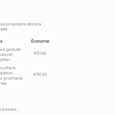
ous proposons des prix
elle.
s
Économie
ard gratuite
€51.00
discret
 offert
 offerts
pédition
€110.50
ur prochaine
nde
 besoins :