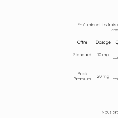
En éliminant les fra
com
Offre
Dosage
Q
Standard
10 mg
co
Pack
20 mg
Premium
co
Nous pro