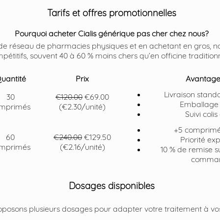
Tarifs et offres promotionnelles
Pourquoi acheter Cialis générique pas cher chez nous?
is de réseau de pharmacies physiques et en achetant en gros, n
pétitifs, souvent 40 à 60 % moins chers qu’en officine traditionn
uantité
Prix
Avantage
Livraison stand
30
€120.00
€69.00
Emballage 
mprimés
(€2.30/unité)
Suivi colis
+5 comprimés
60
€240.00
€129.50
Priorité ex
mprimés
(€2.16/unité)
10 % de remise s
comma
Dosages disponibles
posons plusieurs dosages pour adapter votre traitement à vos