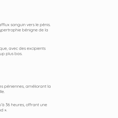
afflux sanguin vers le pénis.
’hypertrophie bénigne de la
que, avec des excipients
up plus bas.
res péniennes, améliorant la
le.
’à 36 heures, offrant une
d ».