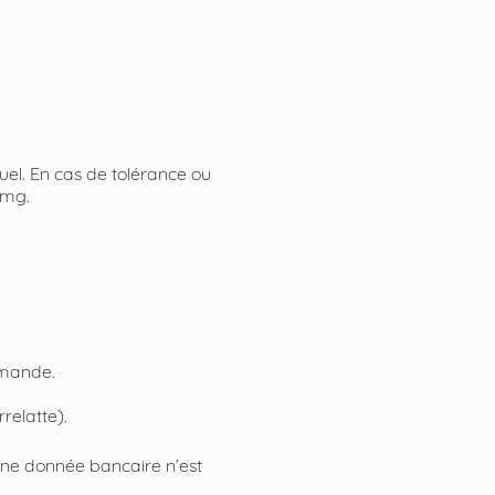
uel. En cas de tolérance ou
 mg.
mmande.
relatte).
une donnée bancaire n’est