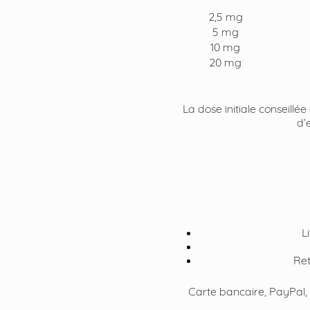
2,5 mg
5 mg
10 mg
20 mg
La dose initiale conseill
d’
L
Ret
Carte bancaire, PayPal,