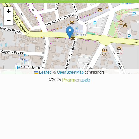
+
−
Leaflet
|
©
OpenStreetMap
contributors
©2025