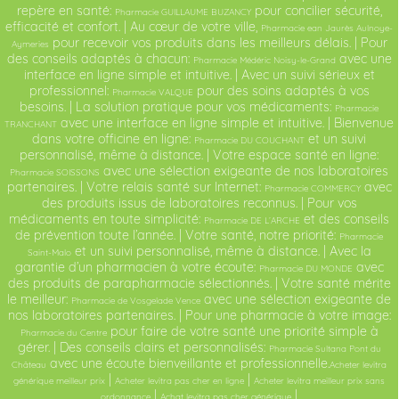
repère en santé:
pour concilier sécurité,
Pharmacie GUILLAUME BUZANCY
efficacité et confort. | Au cœur de votre ville,
Pharmacie ean Jaurès Aulnoye-
pour recevoir vos produits dans les meilleurs délais. | Pour
Aymeries
des conseils adaptés à chacun:
avec une
Pharmacie Médéric Noisy-le-Grand
interface en ligne simple et intuitive. | Avec un suivi sérieux et
professionnel:
pour des soins adaptés à vos
Pharmacie VALQUE
besoins. | La solution pratique pour vos médicaments:
Pharmacie
avec une interface en ligne simple et intuitive. | Bienvenue
TRANCHANT
dans votre officine en ligne:
et un suivi
Pharmacie DU COUCHANT
personnalisé, même à distance. | Votre espace santé en ligne:
avec une sélection exigeante de nos laboratoires
Pharmacie SOISSONS
partenaires. | Votre relais santé sur Internet:
avec
Pharmacie COMMERCY
des produits issus de laboratoires reconnus. | Pour vos
médicaments en toute simplicité:
et des conseils
Pharmacie DE L’ARCHE
de prévention toute l’année. | Votre santé, notre priorité:
Pharmacie
et un suivi personnalisé, même à distance. | Avec la
Saint-Malo
garantie d’un pharmacien à votre écoute:
avec
Pharmacie DU MONDE
des produits de parapharmacie sélectionnés. | Votre santé mérite
le meilleur:
avec une sélection exigeante de
Pharmacie de Vosgelade Vence
nos laboratoires partenaires. | Pour une pharmacie à votre image:
pour faire de votre santé une priorité simple à
Pharmacie du Centre
gérer. | Des conseils clairs et personnalisés:
Pharmacie Sultana Pont du
avec une écoute bienveillante et professionnelle.
Château
Acheter levitra
|
|
générique meilleur prix
Acheter levitra pas cher en ligne
Acheter levitra meilleur prix sans
|
|
ordonnance
Achat levitra pas cher générique