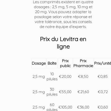
Les comprimés existent en quatre
dosages : 2,5 mg, 5 mg, 10 mg et
20 mg. Vous pouvez adapter la
posologie selon votre réponse et
votre tolérance, sous les conseils
de notre équipe d’experts.
Prix du Levitra en
ligne
Prix
Prix
Dosage
Boîte
Prix/unit
public
Pharmacie
10
2,5 mg
€20,00
€8,50
€0,85
pilules
30
2,5 mg
€55,00
€21,60
€0,72
pilules
60
2,5 mg
€105,00
€36,00
€0,60
pilules