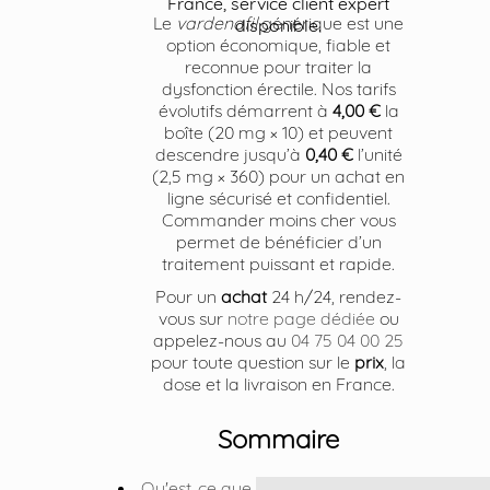
France, service client expert
Le
vardenafil
générique est une
disponible.
option économique, fiable et
reconnue pour traiter la
dysfonction érectile. Nos tarifs
évolutifs démarrent à
4,00 €
la
boîte (20 mg × 10) et peuvent
descendre jusqu’à
0,40 €
l’unité
(2,5 mg × 360) pour un achat en
ligne sécurisé et confidentiel.
Commander moins cher vous
permet de bénéficier d’un
traitement puissant et rapide.
Pour un
achat
24 h/24, rendez-
vous sur
notre page dédiée
ou
appelez-nous au
04 75 04 00 25
pour toute question sur le
prix
, la
dose et la livraison en France.
Sommaire
Qu'est-ce que