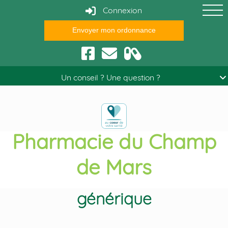
Connexion
Envoyer mon ordonnance
Conseils santé
Un conseil ? Une question ?
Pharmacie du Champ
de Mars
Achat levitra en ligne
générique