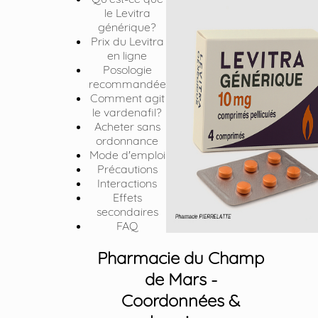
le Levitra
générique?
Prix du Levitra
en ligne
Posologie
recommandée
Comment agit
le vardenafil?
Acheter sans
ordonnance
Mode d'emploi
Précautions
Interactions
Effets
secondaires
FAQ
Pharmacie du Champ
de Mars -
Coordonnées &