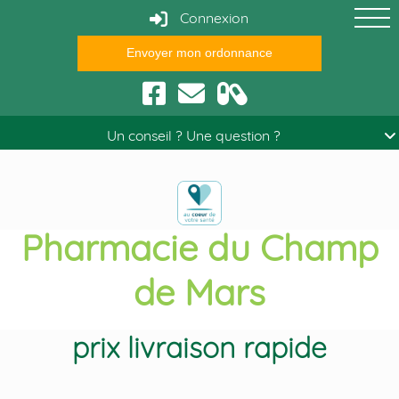
Connexion
Envoyer mon ordonnance
Conseils santé
Un conseil ? Une question ?
Pharmacie du Champ
de Mars
Acheter crestor meilleur
prix livraison rapide