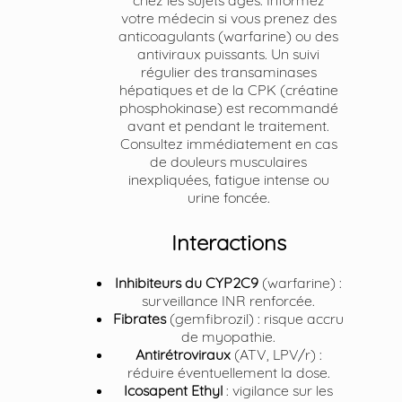
chez les sujets âgés. Informez
votre médecin si vous prenez des
anticoagulants (warfarine) ou des
antiviraux puissants. Un suivi
régulier des transaminases
hépatiques et de la CPK (créatine
phosphokinase) est recommandé
avant et pendant le traitement.
Consultez immédiatement en cas
de douleurs musculaires
inexpliquées, fatigue intense ou
urine foncée.
Interactions
Inhibiteurs du CYP2C9
(warfarine) :
surveillance INR renforcée.
Fibrates
(gemfibrozil) : risque accru
de myopathie.
Antirétroviraux
(ATV, LPV/r) :
réduire éventuellement la dose.
Icosapent Ethyl
: vigilance sur les