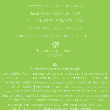
Mercredi : 09:00 - 12:15/14:30 - 19:00
Jeudi : 09:00 - 12:15/14:30 - 19:00
Vendredi : 09:00 - 12:15/14:30 - 19:00
Samedi : 09:00 - 12:15/15:00 - 18:30
ouverture un samedi sur deux les semaines paires
Trouver une pharmacie
de garde
Rechercher un médicament
Liens utiles
| Commandez vos soins en quelques clics:
Pharmacie Loire
assure un suivi sérieux de vos traitements. | Votre point de
sur Rhône
repère en santé:
pour concilier sécurité,
Pharmacie GUILLAUME BUZANCY
efficacité et confort. | Au cœur de votre ville,
Pharmacie ean Jaurès Aulnoye-
pour recevoir vos produits dans les meilleurs délais. | Pour
Aymeries
des conseils adaptés à chacun:
avec une
Pharmacie Médéric Noisy-le-Grand
interface en ligne simple et intuitive. | Avec un suivi sérieux et
professionnel:
pour des soins adaptés à vos
Pharmacie VALQUE
besoins. | La solution pratique pour vos médicaments:
Pharmacie