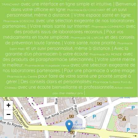
avec une interface en ligne simple et intuitive. | Bienvenue
TRANCHANT
dans votre officine en ligne:
et un suivi
Pharmacie DU COUCHANT
personnalisé, même à distance. | Votre espace santé en ligne:
avec une sélection exigeante de nos laboratoires
Pharmacie SOISSONS
partenaires. | Votre relais santé sur Internet:
avec
Pharmacie COMMERCY
des produits issus de laboratoires reconnus. | Pour vos
médicaments en toute simplicité:
et des conseils
Pharmacie DE L’ARCHE
de prévention toute l’année. | Votre santé, notre priorité:
Pharmacie
et un suivi personnalisé, même à distance. | Avec la
Saint-Malo
garantie d’un pharmacien à votre écoute:
avec
Pharmacie DU MONDE
des produits de parapharmacie sélectionnés. | Votre santé mérite
le meilleur:
avec une sélection exigeante de
Pharmacie de Vosgelade Vence
nos laboratoires partenaires. | Pour une pharmacie à votre image:
pour faire de votre santé une priorité simple à
Pharmacie du Centre
gérer. | Des conseils clairs et personnalisés:
Pharmacie Sultana Pont du
avec une écoute bienveillante et professionnelle.
Château
Achat crestor
|
pas cher meilleur prix
+
−