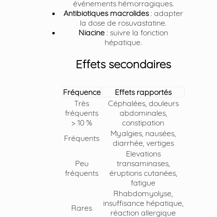
événements hémorragiques.
Antibiotiques macrolides
: adapter
la dose de rosuvastatine.
Niacine
: suivre la fonction
hépatique.
Effets secondaires
Fréquence
Effets rapportés
Très
Céphalées, douleurs
fréquents
abdominales,
> 10 %
constipation
Myalgies, nausées,
Fréquents
diarrhée, vertiges
Elevations
Peu
transaminases,
fréquents
éruptions cutanées,
fatigue
Rhabdomyolyse,
insuffisance hépatique,
Rares
réaction allergique