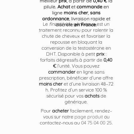
meilleur
prix
, à partir de
0,40 €
la
pilule.
Achat
et
commande
en
ligne
moins cher
,
sans
ordonnance
, livraison rapide et
Le
finastéride
générique est un
discrète
en France
.
traitement reconnu pour ralentir la
chute de cheveux et favoriser la
repousse en bloquant la
conversion de la testostérone en
DHT. Disponible à petit
prix
:
forfaits dégressifs à partir de
0,40
€
l’unité. Vous pouvez
commander
en ligne sans
prescription, bénéficier d’une offre
moins cher
et d’une livraison 48–72
h. Profitez d’un service 100 %
sécurisé pour vos
achats
de
générique.
Pour
acheter
facilement, rendez-
vous sur notre
page produit
ou
contactez-nous au
04 75 04 00 25
.