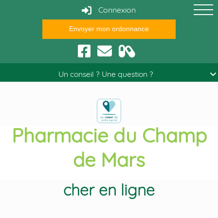
Connexion
Envoyer mon ordonnance
Conseils santé
Un conseil ? Une question ?
Pharmacie du Champ
de Mars
Acheter finastéride pas
cher en ligne