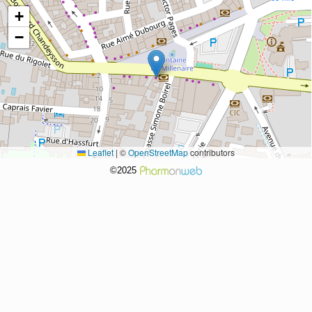
+
−
Leaflet
|
©
OpenStreetMap
contributors
©2025