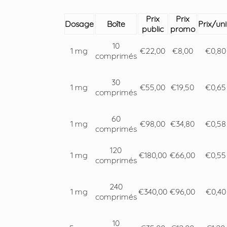
Prix
Prix
Dosage
Boîte
Prix/uni
public
promo
10
1 mg
€22,00
€8,00
€0,80
comprimés
30
1 mg
€55,00
€19,50
€0,65
comprimés
60
1 mg
€98,00
€34,80
€0,58
comprimés
120
1 mg
€180,00
€66,00
€0,55
comprimés
240
1 mg
€340,00
€96,00
€0,40
comprimés
10