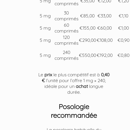
5 mg
€35,00
€12,00
€1,20
comprimés
30
5 mg
€85,00
€33,00
€1,10
comprimés
60
5 mg
€155,00
€60,00
€1,00
comprimés
120
5 mg
€290,00
€108,00
€0,90
comprimés
240
5 mg
€550,00
€192,00
€0,80
comprimés
Le
prix
le plus compétitif est à
0,40
€
l’unité pour l’offre 1 mg × 240,
idéale pour un
achat
longue
durée.
Posologie
recommandée
La posologie habituelle du