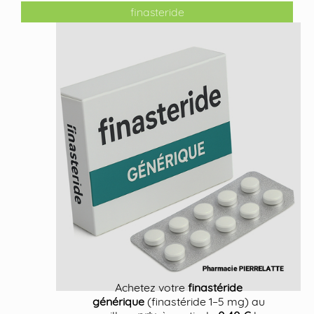
finasteride
Achetez votre
finastéride
générique
(finastéride 1–5 mg) au