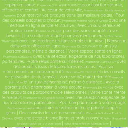
sur Rhône
repère en santé:
pour concilier sécurité,
Pharmacie GUILLAUME BUZANCY
efficacité et confort. | Au cœur de votre ville,
Pharmacie ean Jaurès Aulnoye-
pour recevoir vos produits dans les meilleurs délais. | Pour
Aymeries
des conseils adaptés à chacun:
avec une
Pharmacie Médéric Noisy-le-Grand
interface en ligne simple et intuitive. | Avec un suivi sérieux et
professionnel:
pour des soins adaptés à vos
Pharmacie VALQUE
besoins. | La solution pratique pour vos médicaments:
Pharmacie
avec une interface en ligne simple et intuitive. | Bienvenue
TRANCHANT
dans votre officine en ligne:
et un suivi
Pharmacie DU COUCHANT
personnalisé, même à distance. | Votre espace santé en ligne:
avec une sélection exigeante de nos laboratoires
Pharmacie SOISSONS
partenaires. | Votre relais santé sur Internet:
avec
Pharmacie COMMERCY
des produits issus de laboratoires reconnus. | Pour vos
médicaments en toute simplicité:
et des conseils
Pharmacie DE L’ARCHE
de prévention toute l’année. | Votre santé, notre priorité:
Pharmacie
et un suivi personnalisé, même à distance. | Avec la
Saint-Malo
garantie d’un pharmacien à votre écoute:
avec
Pharmacie DU MONDE
des produits de parapharmacie sélectionnés. | Votre santé mérite
le meilleur:
avec une sélection exigeante de
Pharmacie de Vosgelade Vence
nos laboratoires partenaires. | Pour une pharmacie à votre image:
pour faire de votre santé une priorité simple à
Pharmacie du Centre
gérer. | Des conseils clairs et personnalisés:
Pharmacie Sultana Pont du
avec une écoute bienveillante et professionnelle.
Château
Achat finasteride
|
|
livraison rapide sans ordonnance
Achat finasteride en ligne pas cher